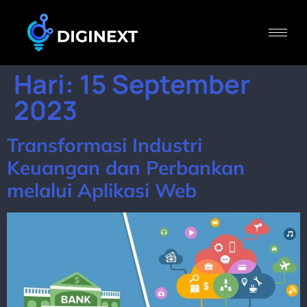
Hari:
15 September
2023
Transformasi Industri
Keuangan dan Perbankan
melalui Aplikasi Web