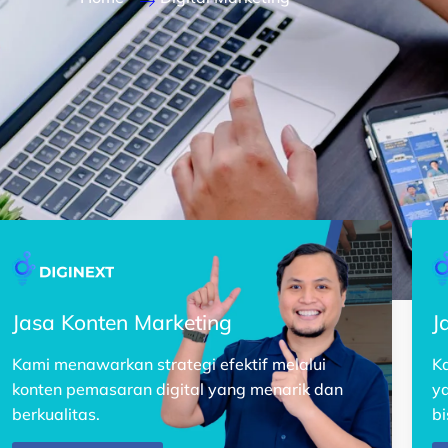
Jasa Konten Marketing
J
Kami menawarkan strategi efektif melalui
Ka
konten pemasaran digital yang menarik dan
y
berkualitas.
bi