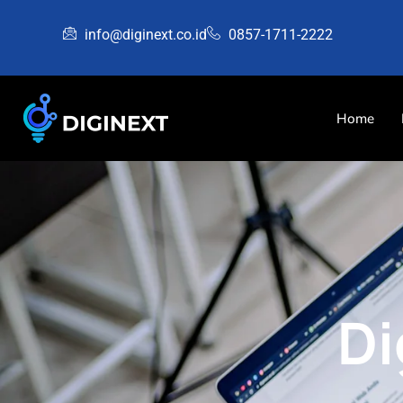
info@diginext.co.id
0857-1711-2222
Home
Di