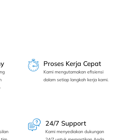
ny
Proses Kerja Cepat
ang
Kami mengutamakan efisiensi
n
dalam setiap langkah kerja kami.
p
24/7 Support
ilan
Kami menyediakan dukungan
 tim
24/7 untuk memastikan Anda