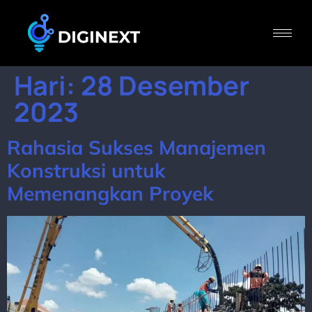
Hari:
28 Desember
2023
Rahasia Sukses Manajemen
Konstruksi untuk
Memenangkan Proyek