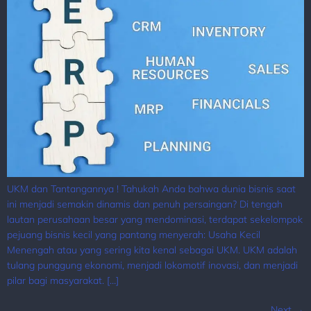
UKM dan Tantangannya ! Tahukah Anda bahwa dunia bisnis saat
ini menjadi semakin dinamis dan penuh persaingan? Di tengah
lautan perusahaan besar yang mendominasi, terdapat sekelompok
pejuang bisnis kecil yang pantang menyerah: Usaha Kecil
Menengah atau yang sering kita kenal sebagai UKM. UKM adalah
tulang punggung ekonomi, menjadi lokomotif inovasi, dan menjadi
pilar bagi masyarakat. […]
Next
→