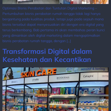
Optimasi Bisnis Perabotan dan Tuntutan Digital Marketing –
Pertumbuhan bisnis perabotan rumah tangga tidak lagi hanya
bergantung pada kualitas produk, tetapi juga pada sejauh mana
bisnis tersebut dapat menyesuaikan diri dengan era digital yang
terus berkembang. Bab pertama ini akan membahas peran kunci
yang dimainkan oleh digital marketing dalam mengoptimalkan
bisnis perabotan rumah tangga, dengan […]
Transformasi Digital dalam
Kesehatan dan Kecantikan