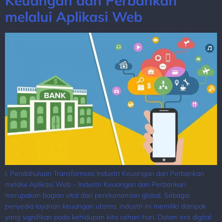
Keuangan dan Perbankan
melalui Aplikasi Web
I. Pendahuluan Transformasi Industri Keuangan dan Perbankan
melalui Aplikasi Web – Industri Keuangan dan Perbankan
merupakan bagian vital dari perekonomian global. Sebagai
penyedia layanan keuangan utama, industri ini memiliki dampak
yang signifikan pada kehidupan kita sehari-hari. Dalam era digital