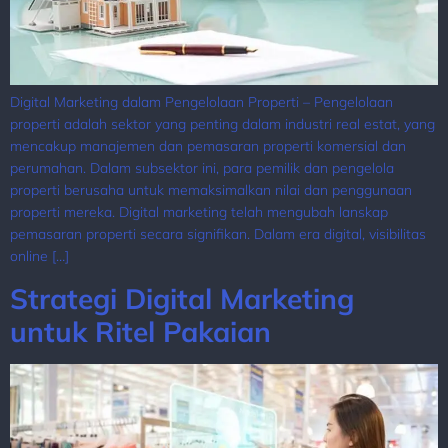
Digital Marketing dalam Pengelolaan Properti – Pengelolaan
properti adalah sektor yang penting dalam industri real estat, yang
mencakup manajemen dan pemasaran properti komersial dan
perumahan. Dalam subsektor ini, para pemilik dan pengelola
properti berusaha untuk memaksimalkan nilai dan penggunaan
properti mereka. Digital marketing telah mengubah lanskap
pemasaran properti secara signifikan. Dalam era digital, visibilitas
online […]
Strategi Digital Marketing
untuk Ritel Pakaian