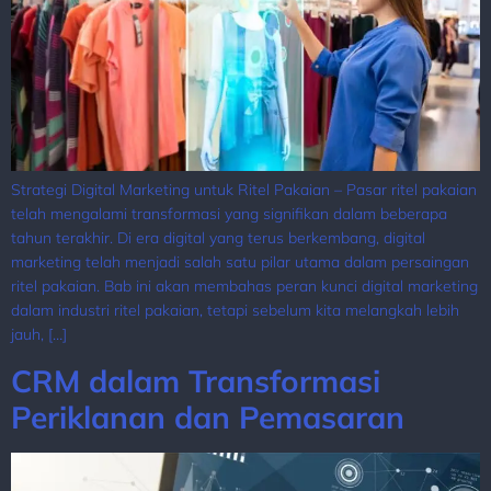
Strategi Digital Marketing untuk Ritel Pakaian – Pasar ritel pakaian
telah mengalami transformasi yang signifikan dalam beberapa
tahun terakhir. Di era digital yang terus berkembang, digital
marketing telah menjadi salah satu pilar utama dalam persaingan
ritel pakaian. Bab ini akan membahas peran kunci digital marketing
dalam industri ritel pakaian, tetapi sebelum kita melangkah lebih
jauh, […]
CRM dalam Transformasi
Periklanan dan Pemasaran