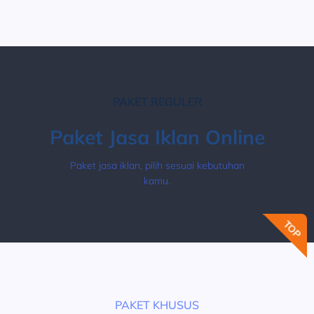
PAKET REGULER
Paket Jasa Iklan Online
Paket jasa iklan, pilih sesuai kebutuhan
kamu.
PAKET KHUSUS