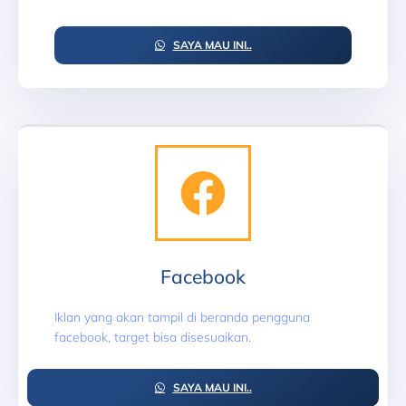
SAYA MAU INI..
Facebook
Iklan yang akan tampil di beranda pengguna
facebook, target bisa disesuaikan.
SAYA MAU INI..