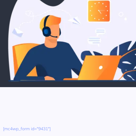
[mc4wp_form id="9431"]