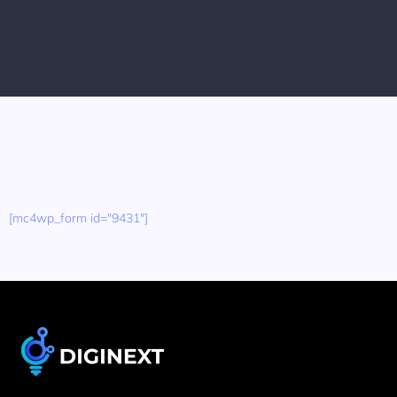
[mc4wp_form id="9431"]