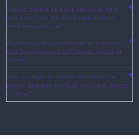
Apakah website saya bisa diakses di mana
saja, kapan saja, dan tidak hanya terbatas
lewat komputer saja?
Bagaimana jika saya menemukan kesulitan
saat mengelola website? Apakah saya akan
dibantu?
Saya sudah punya domain di layanan lain,
apakah saya bisa membuat website di layanan
DigiNext?