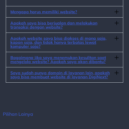
Mengapa harus memiliki website?
Apakah saya bisa berjualan dan melakukan
transaksi dengan website?
Apakah website saya bisa diakses di mana saja,
kapan saja, dan tidak hanya terbatas lewat
komputer saja?
Bagaimana jika saya menemukan kesulitan saat
mengelola website? Apakah saya akan dibantu?
Saya sudah punya domain di layanan lain, apakah
saya bisa membuat website di layanan DigiNext?
Pilihan Lainya