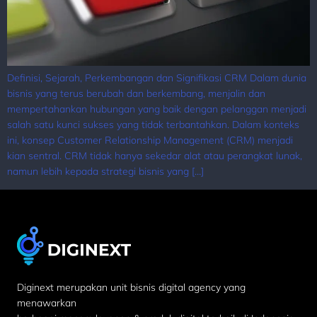
Definisi, Sejarah, Perkembangan dan Signifikasi CRM Dalam dunia
bisnis yang terus berubah dan berkembang, menjalin dan
mempertahankan hubungan yang baik dengan pelanggan menjadi
salah satu kunci sukses yang tidak terbantahkan. Dalam konteks
ini, konsep Customer Relationship Management (CRM) menjadi
kian sentral. CRM tidak hanya sekedar alat atau perangkat lunak,
namun lebih kepada strategi bisnis yang […]
Diginext merupakan unit bisnis digital agency yang
menawarkan