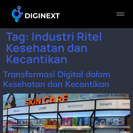
Tag:
Industri Ritel
Kesehatan dan
Kecantikan
Transformasi Digital dalam
Kesehatan dan Kecantikan