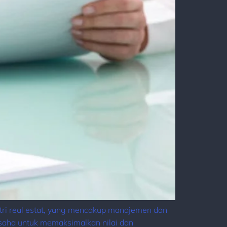
stri real estat, yang mencakup manajemen dan
usaha untuk memaksimalkan nilai dan