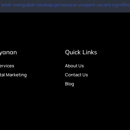
elah mengubah lanskap pemasaran properti secara signifikan. D
yanan
Quick Links
ervices
About Us
ital Marketing
Contact Us
Blog