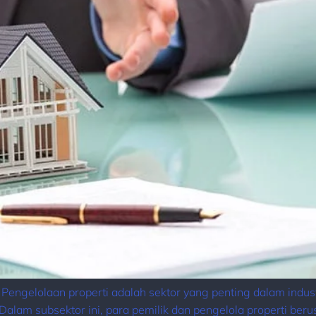
– Pengelolaan properti adalah sektor yang penting dalam indu
alam subsektor ini, para pemilik dan pengelola properti ber