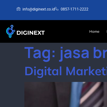
info@diginext.co.id
0857-1711-2222
Home
Tag:
jasa b
Digital Marke