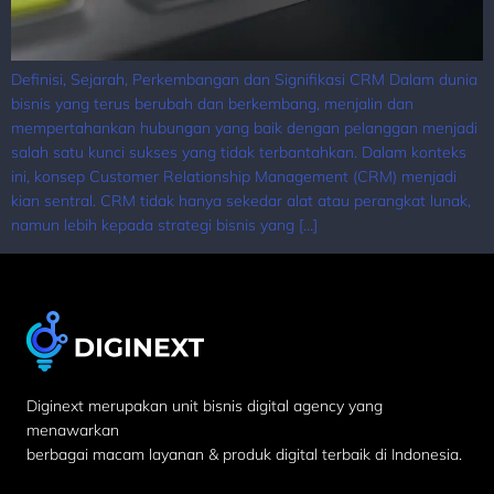
Definisi, Sejarah, Perkembangan dan Signifikasi CRM Dalam dunia
bisnis yang terus berubah dan berkembang, menjalin dan
mempertahankan hubungan yang baik dengan pelanggan menjadi
salah satu kunci sukses yang tidak terbantahkan. Dalam konteks
ini, konsep Customer Relationship Management (CRM) menjadi
kian sentral. CRM tidak hanya sekedar alat atau perangkat lunak,
namun lebih kepada strategi bisnis yang […]
Diginext merupakan unit bisnis digital agency yang
menawarkan
berbagai macam layanan & produk digital terbaik di Indonesia.