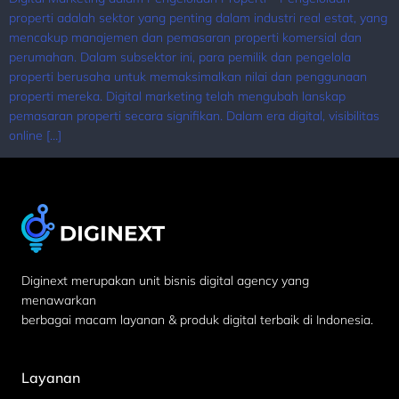
properti adalah sektor yang penting dalam industri real estat, yang
mencakup manajemen dan pemasaran properti komersial dan
perumahan. Dalam subsektor ini, para pemilik dan pengelola
properti berusaha untuk memaksimalkan nilai dan penggunaan
properti mereka. Digital marketing telah mengubah lanskap
pemasaran properti secara signifikan. Dalam era digital, visibilitas
online […]
Diginext merupakan unit bisnis digital agency yang
menawarkan
berbagai macam layanan & produk digital terbaik di Indonesia.
Layanan