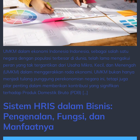
UMKM dalam ekonomi Indonesia Indonesia, sebagai salah satu
negara dengan populasi terbesar di dunia, telah lama mengakui
peran yang tak tergantikan dari Usaha Mikro, Kecil, dan Menengah
(UMKM) dalam menggerakkan roda ekonomi. UMKM bukan hanya
menjadi tulang punggung perekonomian negara ini, tetapi juga
pilar penting dalam memberikan kontribusi yang signifikan
terhadap Produk Domestik Bruto (PDB) […]
Sistem HRIS dalam Bisnis:
Pengenalan, Fungsi, dan
Manfaatnya