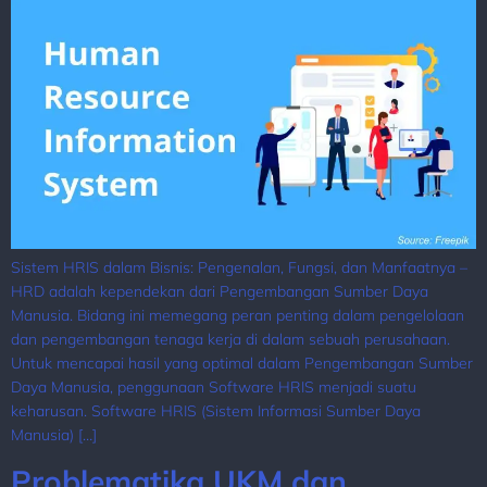
Sistem HRIS dalam Bisnis: Pengenalan, Fungsi, dan Manfaatnya –
HRD adalah kependekan dari Pengembangan Sumber Daya
Manusia. Bidang ini memegang peran penting dalam pengelolaan
dan pengembangan tenaga kerja di dalam sebuah perusahaan.
Untuk mencapai hasil yang optimal dalam Pengembangan Sumber
Daya Manusia, penggunaan Software HRIS menjadi suatu
keharusan. Software HRIS (Sistem Informasi Sumber Daya
Manusia) […]
Problematika UKM dan