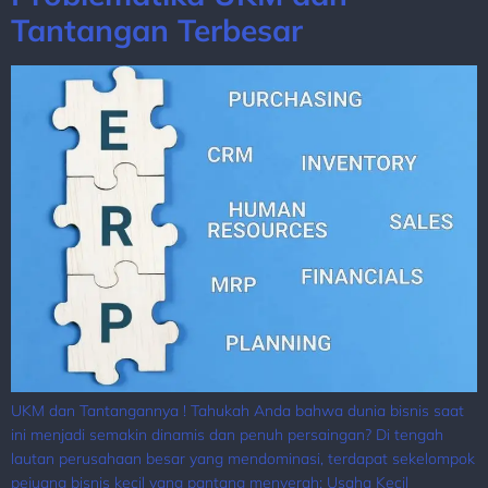
Tantangan Terbesar
UKM dan Tantangannya ! Tahukah Anda bahwa dunia bisnis saat
ini menjadi semakin dinamis dan penuh persaingan? Di tengah
lautan perusahaan besar yang mendominasi, terdapat sekelompok
pejuang bisnis kecil yang pantang menyerah: Usaha Kecil