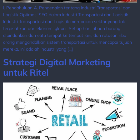
I. Pendahuluan A. Pengenalan tentang Industri Transportasi dan
Logistik Optimasi SEO dalam Industri Transportasi dan Logistik –
Industri Transportasi dan Logistik merupakan sektor yang tak
terpisahkan dari ekonomi global. Setiap hari, ribuan barang
dipindahkan dari satu tempat ke tempat lain, dan ratusan ribu
orang mengandalkan sistem transportasi untuk mencapai tujuan
mereka. Ini adalah industri yang […]
Strategi Digital Marketing
untuk Ritel