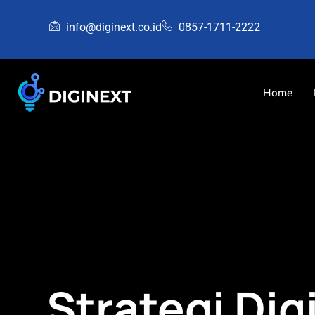
info@diginext.co.id
0857-1711-2222
Home
Strategi Dig