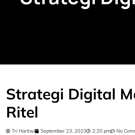
Strategi Digital 
Ritel
Tri Hartiwi
September 23, 2023
2:20 pm
No Com