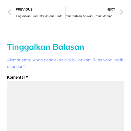
PREVIOUS
NEXT
Tingkatkan Produktivitas dan Profitabilitas: Penerapan ERP untuk Keunggulan Kompetitif
Manfaatkan Aplikasi untuk Manajemen Personalia dan Penjadwalan Karyawan
Tinggalkan Balasan
Alamat email Anda tidak akan dipublikasikan.
Ruas yang wajib
ditandai
*
Komentar
*