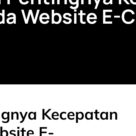
da Website E
gnya Kecepatan
site E-