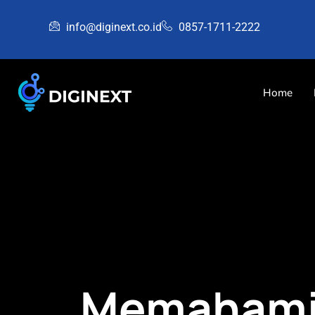
info@diginext.co.id
0857-1711-2222
Home
Memahami 