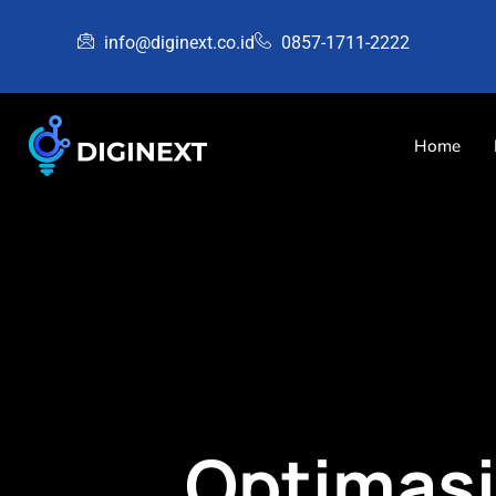
info@diginext.co.id
0857-1711-2222
Home
Optimasi