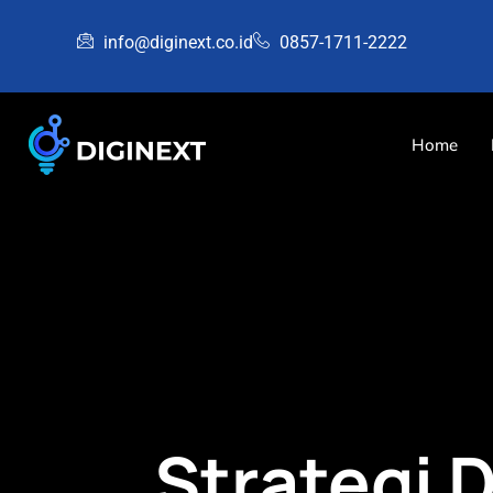
info@diginext.co.id
0857-1711-2222
Home
Strategi 