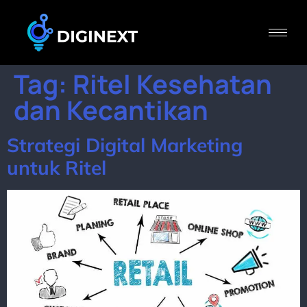
Tag:
Ritel Kesehatan
dan Kecantikan
Strategi Digital Marketing
untuk Ritel