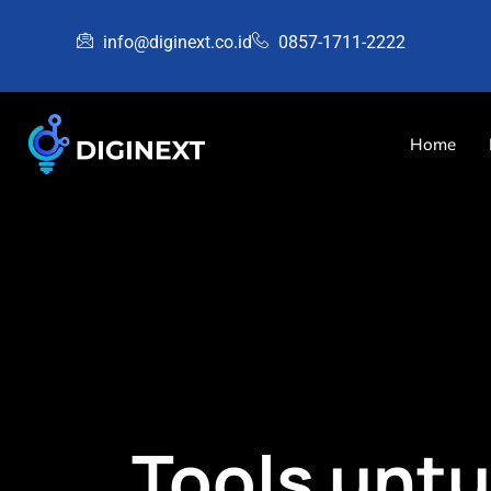
info@diginext.co.id
0857-1711-2222
Home
Tools unt