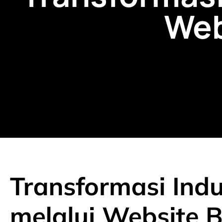
Web
Transformasi Indu
melalui Website B