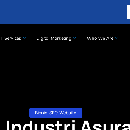
IT Services
Digital Marketing
Who We Are
Bisnis
,
SEO
,
Website
 Industri Asura