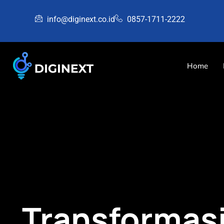
info@diginext.co.id
0857-1711-2222
Home
Transformasi