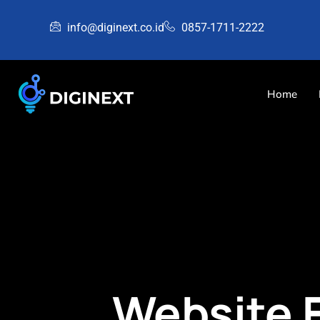
info@diginext.co.id
0857-1711-2222
Home
Website F