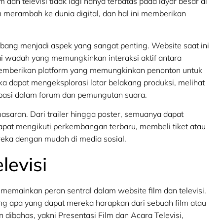
lm dan televisi tidak lagi hanya terbatas pada layar besar di
ah merambah ke dunia digital, dan hal ini memberikan
embang menjadi aspek yang sangat penting. Website saat ini
gai wadah yang memungkinkan interaksi aktif antara
 memberikan platform yang memungkinkan penonton untuk
 dapat mengeksplorasi latar belakang produksi, melihat
ipasi dalam forum dan pemungutan suara.
asaran. Dari trailer hingga poster, semuanya dapat
 dapat mengikuti perkembangan terbaru, membeli tiket atau
eka dengan mudah di media sosial.
levisi
 memainkan peran sentral dalam website film dan televisi.
g apa yang dapat mereka harapkan dari sebuah film atau
 dibahas, yakni Presentasi Film dan Acara Televisi,