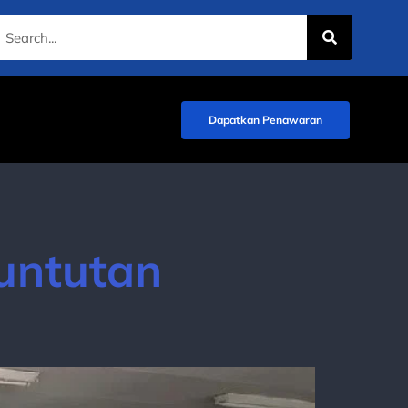
Dapatkan Penawaran
untutan