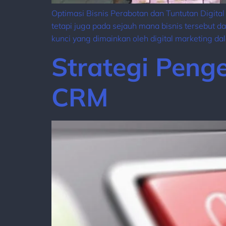
Optimasi Bisnis Perabotan dan Tuntutan Digita
tetapi juga pada sejauh mana bisnis tersebut 
kunci yang dimainkan oleh digital marketing d
Strategi Peng
CRM