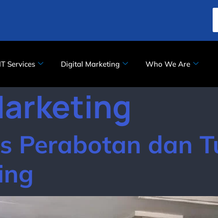
IT Services
Digital Marketing
Who We Are
arketing
is Perabotan dan T
ing