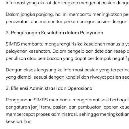
informasi yang akurat dan lengkap mengenai pasien dengan
Dalam jangka panjang, hal ini membantu meningkatkan p
perawatan, dan memonitor perkembangan pasien dengan le
2. Pengurangan Kesalahan dalam Pelayanan
SIMRS membantu mengurangi risiko kesalahan manusia yan
pelayanan kesehatan. Dalam pengelolaan data dan resep
penulisan atau pembacaan yang dapat berdampak negatif 
Dengan akses langsung ke informasi pasien yang terper
yang diambil sesuai dengan kondisi dan riwayat pasien sec
3. Efisiensi Administrasi dan Operasional
Penggunaan SIMRS membantu mengotomatisasi berbagai tug
pengaturan janji temu pasien, dan pembuatan laporan keu
mempercepat proses administrasi, sehingga meningkatkan e
keseluruhan.