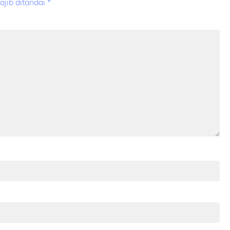
jib ditandai
*