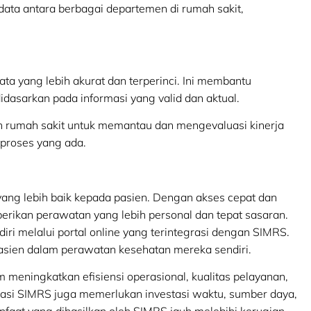
 data antara berbagai departemen di rumah sakit,
a yang lebih akurat dan terperinci. Ini membantu
asarkan pada informasi yang valid dan aktual.
 rumah sakit untuk memantau dan mengevaluasi kinerja
-proses yang ada.
ng lebih baik kepada pasien. Dengan akses cepat dan
erikan perawatan yang lebih personal dan tepat sasaran.
ri melalui portal online yang terintegrasi dengan SIMRS.
pasien dalam perawatan kesehatan mereka sendiri.
meningkatkan efisiensi operasional, kualitas pelayanan,
asi SIMRS juga memerlukan investasi waktu, sumber daya,