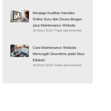
Menjaga Kualitas Interaksi
Online Guru dan Siswa dengan
Jasa Maintenance Website
26 Maret 2024
Tidak ada komentar
Cara Maintenance Website
Mencegah Downtime pada Situs
Edukasi
26 Maret 2024
Tidak ada komentar