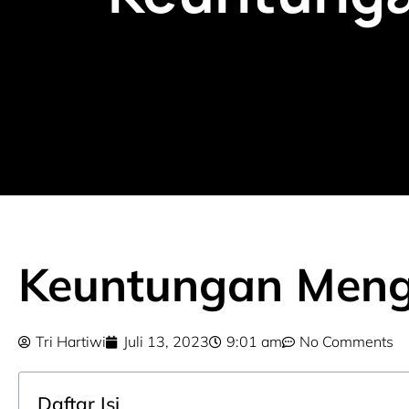
Keuntungan Men
Tri Hartiwi
Juli 13, 2023
9:01 am
No Comments
Daftar Isi