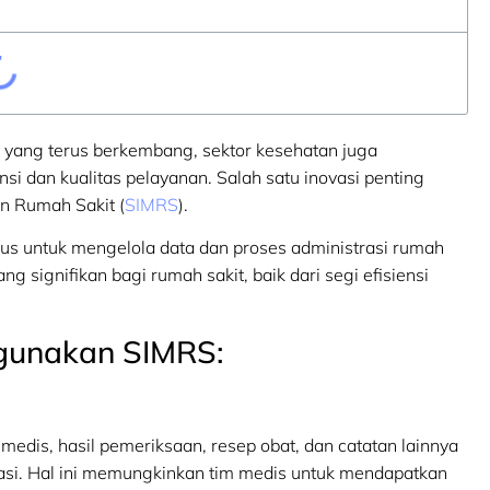
i yang terus berkembang, sektor kesehatan juga
si dan kualitas pelayanan. Salah satu inovasi penting
n Rumah Sakit (
SIMRS
).
us untuk mengelola data dan proses administrasi rumah
 signifikan bagi rumah sakit, baik dari segi efisiensi
gunakan SIMRS:
dis, hasil pemeriksaan, resep obat, dan catatan lainnya
rasi. Hal ini memungkinkan tim medis untuk mendapatkan