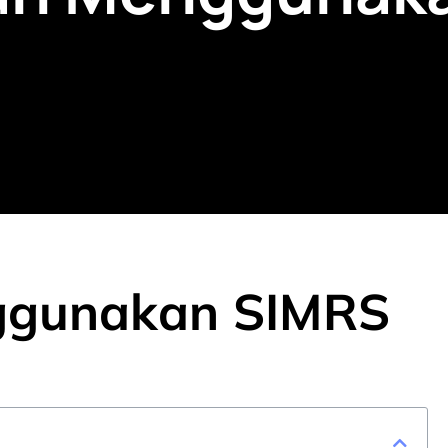
ggunakan SIMRS