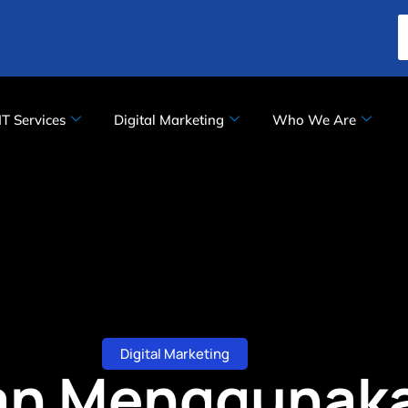
IT Services
Digital Marketing
Who We Are
Digital Marketing
an Menggunak