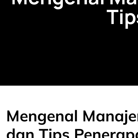
Ti
Mengenal Manaje
dan Tips Penera