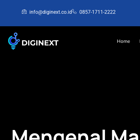
info@diginext.co.id
0857-1711-2222
Home
Mengenal Ma