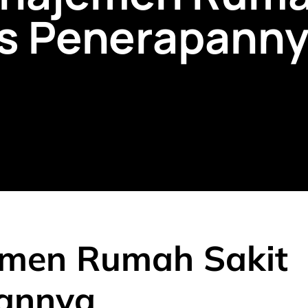
ps Penerapann
men Rumah Sakit
pannya