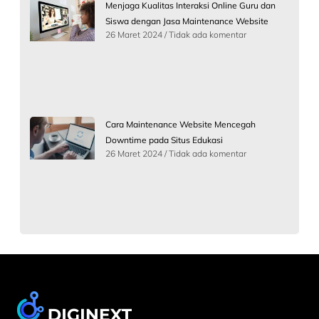
Menjaga Kualitas Interaksi Online Guru dan
Siswa dengan Jasa Maintenance Website
26 Maret 2024
Tidak ada komentar
Cara Maintenance Website Mencegah
Downtime pada Situs Edukasi
26 Maret 2024
Tidak ada komentar