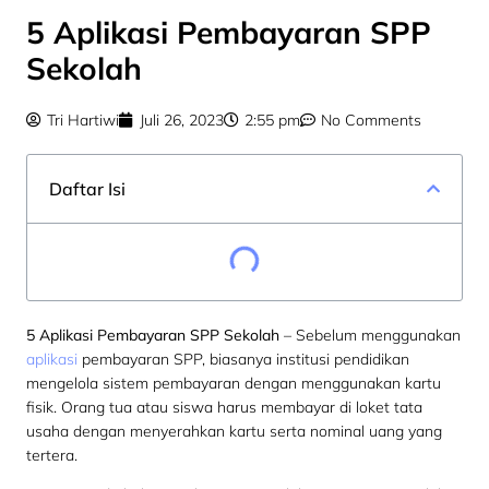
5 Aplikasi Pembayaran SPP
Sekolah
Tri Hartiwi
Juli 26, 2023
2:55 pm
No Comments
Daftar Isi
5 Aplikasi Pembayaran SPP Sekolah
– Sebelum menggunakan
aplikasi
pembayaran SPP, biasanya institusi pendidikan
mengelola sistem pembayaran dengan menggunakan kartu
fisik. Orang tua atau siswa harus membayar di loket tata
usaha dengan menyerahkan kartu serta nominal uang yang
tertera.