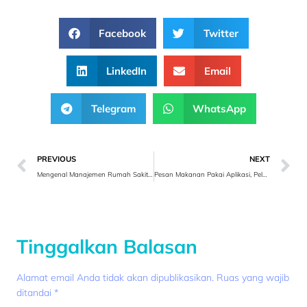
Facebook
Twitter
LinkedIn
Email
Telegram
WhatsApp
PREVIOUS
NEXT
Mengenal Manajemen Rumah Sakit dan Tips Penerapannya
Pesan Makanan Pakai Aplikasi, Pelanggan Anti Ribet!
Tinggalkan Balasan
Alamat email Anda tidak akan dipublikasikan.
Ruas yang wajib
ditandai
*