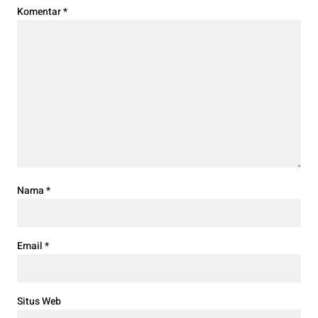
Komentar
*
Nama
*
Email
*
Situs Web