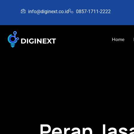
info@diginext.co.id
0857-1711-2222
Home
Peran Jas