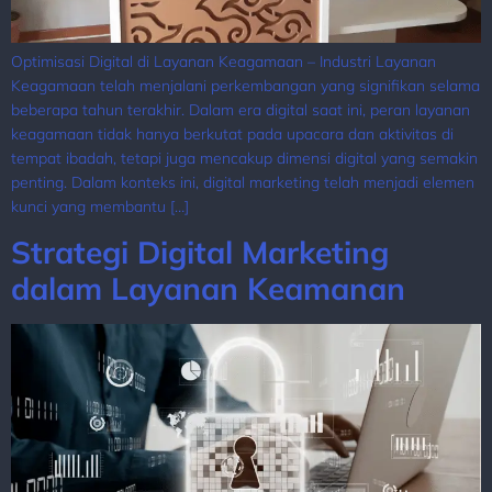
Optimisasi Digital di Layanan Keagamaan – Industri Layanan
Keagamaan telah menjalani perkembangan yang signifikan selama
beberapa tahun terakhir. Dalam era digital saat ini, peran layanan
keagamaan tidak hanya berkutat pada upacara dan aktivitas di
tempat ibadah, tetapi juga mencakup dimensi digital yang semakin
penting. Dalam konteks ini, digital marketing telah menjadi elemen
kunci yang membantu […]
Strategi Digital Marketing
dalam Layanan Keamanan