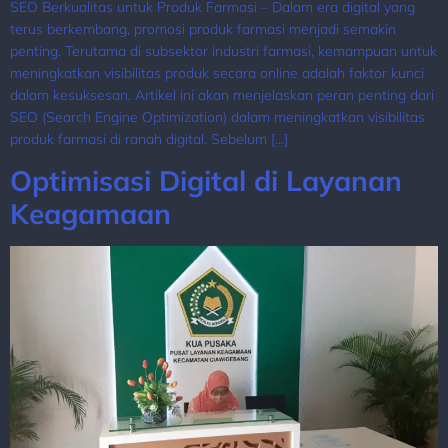
SEO Berkualitas untuk Produk Farmasi – Dalam era digital yang
terus berkembang, promosi produk farmasi menjadi semakin
penting. Terutama di subsektor industri farmasi, kemampuan untuk
meningkatkan visibilitas produk secara online adalah faktor kunci
dalam kesuksesan. Artikel ini akan menjelaskan peran penting dari
SEO (Search Engine Optimization) dalam meningkatkan visibilitas
produk farmasi di ranah digital. Sebelum […]
Optimisasi Digital di Layanan
Keagamaan