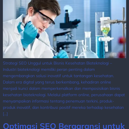
Strategi SEO Unggul untuk Bisnis Kesehatan Bioteknologi –
Industri bioteknologi memiliki peran penting dalam
mengembangkan solusi inovatif untuk tantangan kesehatan.
Dalam era digital yang terus berkembang, kehadiran online
menjadi kunci dalam memperkenalkan dan memposisikan bisnis
kesehatan bioteknologi. Melalui platform online, perusahaan dapat
menyampaikan informasi tentang penemuan terkini, produk-
produk inovatif, dan kontribusi positif mereka terhadap kesehatan
[…]
Optimasi SEO Bergaransi untuk