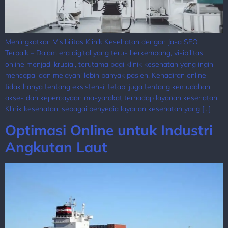
Meningkatkan Visibilitas Klinik Kesehatan dengan Jasa SEO
Terbaik – Dalam era digital yang terus berkembang, visibilitas
online menjadi krusial, terutama bagi klinik kesehatan yang ingin
mencapai dan melayani lebih banyak pasien. Kehadiran online
tidak hanya tentang eksistensi, tetapi juga tentang kemudahan
akses dan kepercayaan masyarakat terhadap layanan kesehatan.
Klinik kesehatan, sebagai penyedia layanan kesehatan yang […]
Optimasi Online untuk Industri
Angkutan Laut