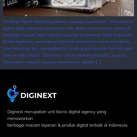
Strategi Digital Marketing dalam Layanan Keamanan – Pemasaran
digital telah menjadi komponen kritis dalam keberhasilan bisnis di
berbagai industri, dan Industri Layanan Keamanan tidak terkecuali.
Di era digital ini, perusahaan layanan keamanan harus mengikuti
tren teknologi dan mengadaptasi strategi pemasaran mereka agar
relevan dan efektif. Gambaran Umum tentang Industri Layanan
Keamanan Industri Layanan Keamanan adalah […]
Diginext merupakan unit bisnis digital agency yang
menawarkan
berbagai macam layanan & produk digital terbaik di Indonesia.