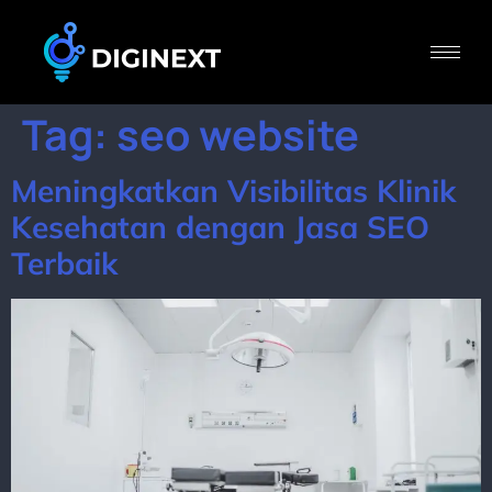
Tag:
seo website
Meningkatkan Visibilitas Klinik
Kesehatan dengan Jasa SEO
Terbaik