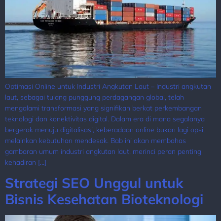
Optimasi Online untuk Industri Angkutan Laut – Industri angkutan
laut, sebagai tulang punggung perdagangan global, telah
mengalami transformasi yang signifikan berkat perkembangan
teknologi dan konektivitas digital. Dalam era di mana segalanya
bergerak menuju digitalisasi, keberadaan online bukan lagi opsi,
melainkan kebutuhan mendesak. Bab ini akan membahas
gambaran umum industri angkutan laut, merinci peran penting
kehadiran […]
Strategi SEO Unggul untuk
Bisnis Kesehatan Bioteknologi