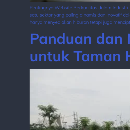
Pentingnya Website Berkualitas dalam Industri
satu sektor yang paling dinamis dan inovatif da
hanya menyediakan hiburan tetapi juga mencip
Panduan dan M
untuk Taman 