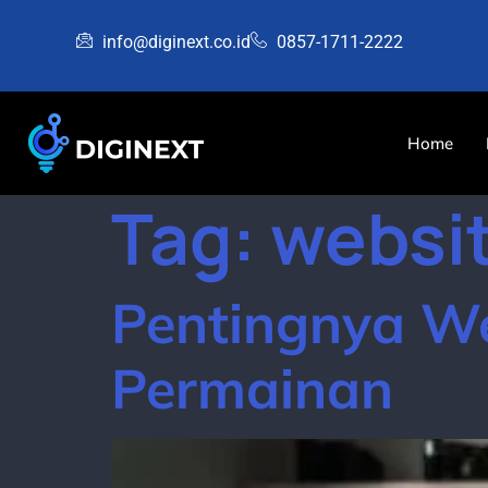
info@diginext.co.id
0857-1711-2222
Home
Tag:
websi
Pentingnya We
Permainan