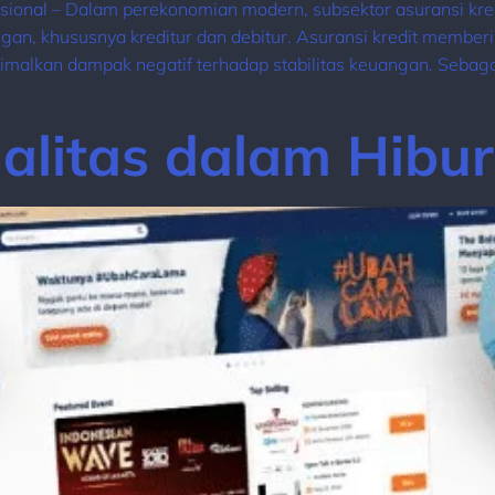
fesional – Dalam perekonomian modern, subsektor asuransi k
ngan, khususnya kreditur dan debitur. Asuransi kredit memberi
malkan dampak negatif terhadap stabilitas keuangan. Sebagai 
alitas dalam Hibur