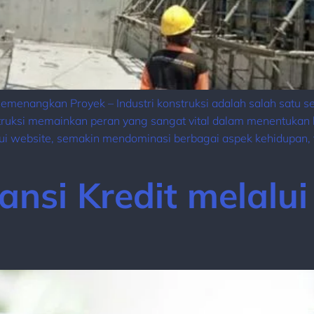
menangkan Proyek – Industri konstruksi adalah salah satu 
ksi memainkan peran yang sangat vital dalam menentukan ke
lalui website, semakin mendominasi berbagai aspek kehidupan,
ansi Kredit melalu