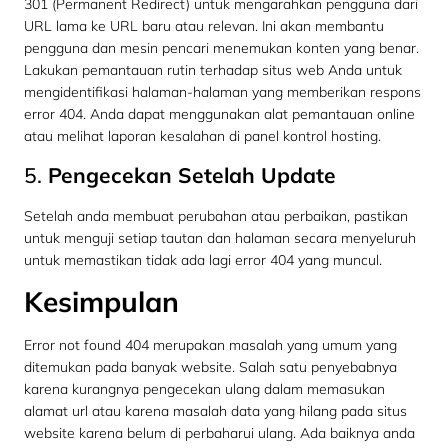
301 (Permanent Redirect) untuk mengarahkan pengguna dari
URL lama ke URL baru atau relevan. Ini akan membantu
pengguna dan mesin pencari menemukan konten yang benar.
Lakukan pemantauan rutin terhadap situs web Anda untuk
mengidentifikasi halaman-halaman yang memberikan respons
error 404. Anda dapat menggunakan alat pemantauan online
atau melihat laporan kesalahan di panel kontrol hosting.
5.
Pengecekan Setelah Update
Setelah anda membuat perubahan atau perbaikan, pastikan
untuk menguji setiap tautan dan halaman secara menyeluruh
untuk memastikan tidak ada lagi error 404 yang muncul.
Kesimpulan
Error not found 404 merupakan masalah yang umum yang
ditemukan pada banyak website. Salah satu penyebabnya
karena kurangnya pengecekan ulang dalam memasukan
alamat url atau karena masalah data yang hilang pada situs
website karena belum di perbaharui ulang. Ada baiknya anda