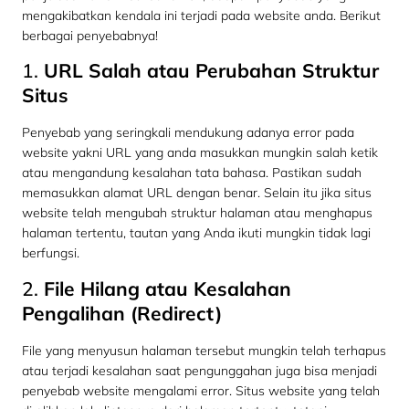
mengakibatkan kendala ini terjadi pada website anda. Berikut
berbagai penyebabnya!
1.
URL Salah atau Perubahan Struktur
Situs
Penyebab yang seringkali mendukung adanya error pada
website yakni URL yang anda masukkan mungkin salah ketik
atau mengandung kesalahan tata bahasa. Pastikan sudah
memasukkan alamat URL dengan benar. Selain itu jika situs
website telah mengubah struktur halaman atau menghapus
halaman tertentu, tautan yang Anda ikuti mungkin tidak lagi
berfungsi.
2.
File Hilang atau Kesalahan
Pengalihan (Redirect)
File yang menyusun halaman tersebut mungkin telah terhapus
atau terjadi kesalahan saat pengunggahan juga bisa menjadi
penyebab website mengalami error. Situs website yang telah