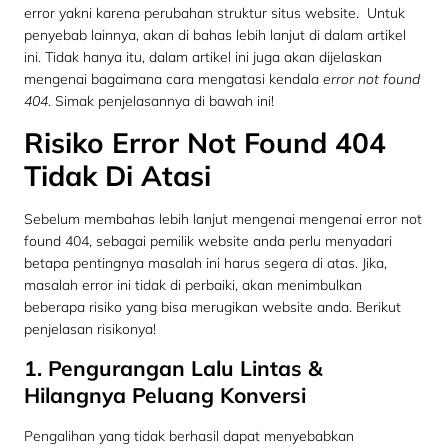
error yakni karena perubahan struktur situs website. Untuk
penyebab lainnya, akan di bahas lebih lanjut di dalam artikel
ini. Tidak hanya itu, dalam artikel ini juga akan dijelaskan
mengenai bagaimana cara mengatasi kendala
error not found
404
. Simak penjelasannya di bawah ini!
Risiko Error Not Found 404
Tidak Di Atasi
Sebelum membahas lebih lanjut mengenai mengenai error not
found 404, sebagai pemilik website anda perlu menyadari
betapa pentingnya masalah ini harus segera di atas. Jika,
masalah error ini tidak di perbaiki, akan menimbulkan
beberapa risiko yang bisa merugikan website anda. Berikut
penjelasan risikonya!
1. Pengurangan Lalu Lintas &
Hilangnya Peluang Konversi
Pengalihan yang tidak berhasil dapat menyebabkan