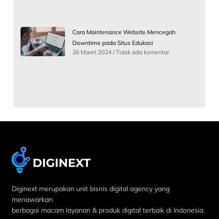
Cara Maintenance Website Mencegah
Downtime pada Situs Edukasi
26 Maret 2024
Tidak ada komentar
Diginext merupakan unit bisnis digital agency yang
menawarkan
berbagai macam layanan & produk digital terbaik di Indonesia.