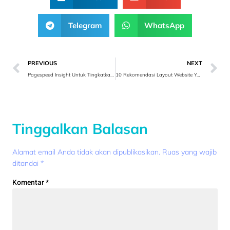
Telegram
WhatsApp
PREVIOUS
NEXT
Pagespeed Insight Untuk Tingkatkan Kecepatan Website
10 Rekomendasi Layout Website Yang User Friendly
Tinggalkan Balasan
Alamat email Anda tidak akan dipublikasikan.
Ruas yang wajib
ditandai
*
Komentar
*