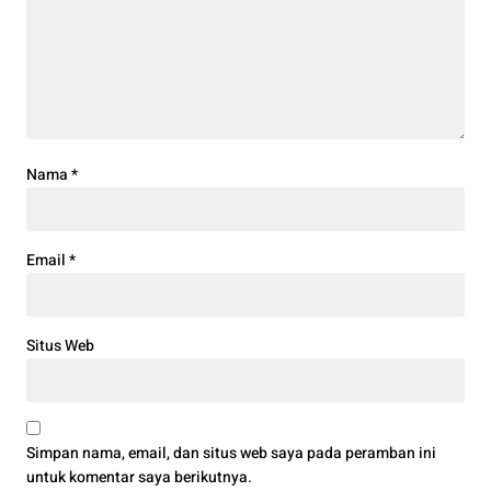
Nama
*
Email
*
Situs Web
Simpan nama, email, dan situs web saya pada peramban ini
untuk komentar saya berikutnya.