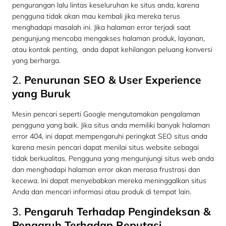
pengurangan lalu lintas keseluruhan ke situs anda, karena
pengguna tidak akan mau kembali jika mereka terus
menghadapi masalah ini. Jika halaman error terjadi saat
pengunjung mencoba mengakses halaman produk, layanan,
atau kontak penting, anda dapat kehilangan peluang konversi
yang berharga.
2.
Penurunan SEO & User Experience
yang Buruk
Mesin pencari seperti Google mengutamakan pengalaman
pengguna yang baik. Jika situs anda memiliki banyak halaman
error 404, ini dapat mempengaruhi peringkat SEO situs anda
karena mesin pencari dapat menilai situs website sebagai
tidak berkualitas. Pengguna yang mengunjungi situs web anda
dan menghadapi halaman error akan merasa frustrasi dan
kecewa. Ini dapat menyebabkan mereka meninggalkan situs
Anda dan mencari informasi atau produk di tempat lain.
3.
Pengaruh Terhadap Pengindeksan &
Pengaruh Terhadap Reputasi