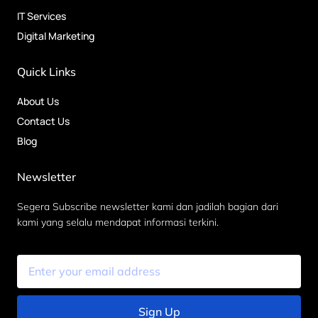
IT Services
Digital Marketing
Quick Links
About Us
Contact Us
Blog
Newsletter
Segera Subscribe newsletter kami dan jadilah bagian dari
kami yang selalu mendapat informasi terkini.
Sign Up