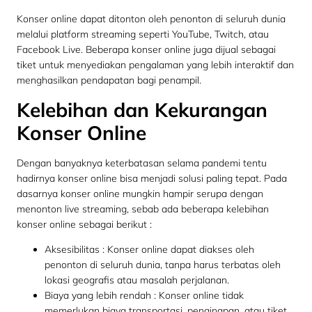
Konser online dapat ditonton oleh penonton di seluruh dunia
melalui platform streaming seperti YouTube, Twitch, atau
Facebook Live. Beberapa konser online juga dijual sebagai
tiket untuk menyediakan pengalaman yang lebih interaktif dan
menghasilkan pendapatan bagi penampil.
Kelebihan dan Kekurangan
Konser Online
Dengan banyaknya keterbatasan selama pandemi tentu
hadirnya konser online bisa menjadi solusi paling tepat. Pada
dasarnya konser online mungkin hampir serupa dengan
menonton live streaming, sebab ada beberapa kelebihan
konser online sebagai berikut :
Aksesibilitas : Konser online dapat diakses oleh
penonton di seluruh dunia, tanpa harus terbatas oleh
lokasi geografis atau masalah perjalanan.
Biaya yang lebih rendah : Konser online tidak
memerlukan biaya transportasi, penginapan, atau tiket