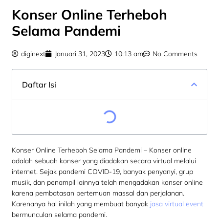
Konser Online Terheboh
Selama Pandemi
diginext
Januari 31, 2023
10:13 am
No Comments
Daftar Isi
Konser Online Terheboh Selama Pandemi – Konser online
adalah sebuah konser yang diadakan secara virtual melalui
internet. Sejak pandemi COVID-19, banyak penyanyi, grup
musik, dan penampil lainnya telah mengadakan konser online
karena pembatasan pertemuan massal dan perjalanan.
Karenanya hal inilah yang membuat banyak
jasa virtual event
bermunculan selama pandemi.