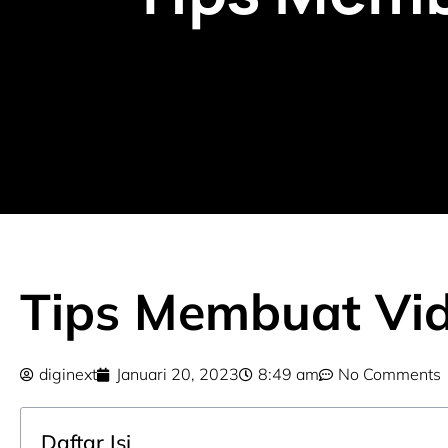
Tips Membuat Vid
diginext
Januari 20, 2023
8:49 am
No Comments
Daftar Isi