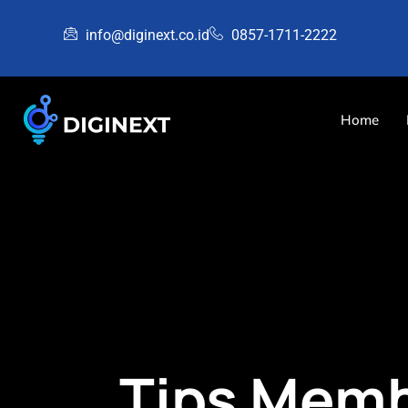
info@diginext.co.id
0857-1711-2222
Home
Tips Memb